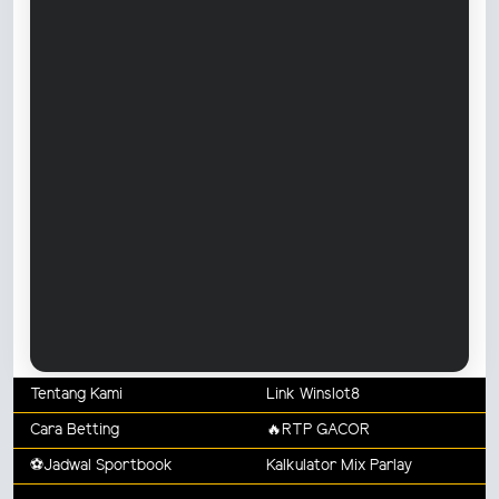
Tentang Kami
Link Winslot8
Cara Betting
🔥RTP GACOR
⚽️Jadwal Sportbook
Kalkulator Mix Parlay