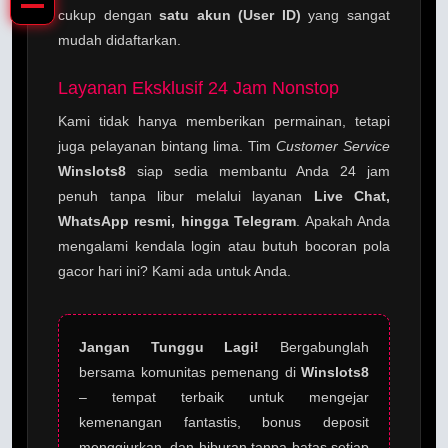
cukup dengan
satu akun (User ID)
yang sangat
mudah didaftarkan.
Layanan Eksklusif 24 Jam Nonstop
Kami tidak hanya memberikan permainan, tetapi
juga pelayanan bintang lima. Tim
Customer Service
Winslots8
siap sedia membantu Anda 24 jam
penuh tanpa libur melalui layanan
Live Chat,
WhatsApp resmi, hingga Telegram
. Apakah Anda
mengalami kendala login atau butuh bocoran pola
gacor hari ini? Kami ada untuk Anda.
Jangan Tunggu Lagi!
Bergabunglah
bersama komunitas pemenang di
Winslots8
– tempat terbaik untuk mengejar
kemenangan fantastis, bonus deposit
menggiurkan, dan hiburan tanpa batas setiap