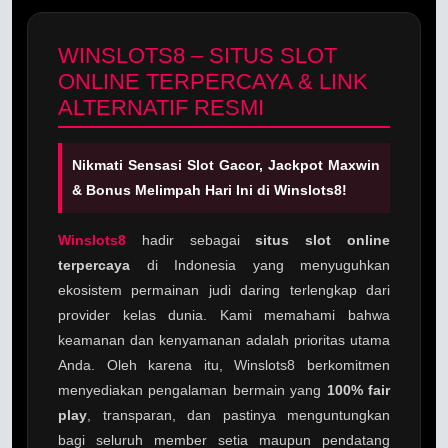
WINSLOTS8 – SITUS SLOT
ONLINE TERPERCAYA & LINK
ALTERNATIF RESMI
Nikmati Sensasi Slot Gacor, Jackpot Maxwin
& Bonus Melimpah Hari Ini di Winslots8!
Winslots8
hadir sebagai
situs slot online
terpercaya
di Indonesia yang menyuguhkan
ekosistem permainan judi daring terlengkap dari
provider kelas dunia. Kami memahami bahwa
keamanan dan kenyamanan adalah prioritas utama
Anda. Oleh karena itu, Winslots8 berkomitmen
menyediakan pengalaman bermain yang
100% fair
play
, transparan, dan pastinya menguntungkan
bagi seluruh member setia maupun pendatang