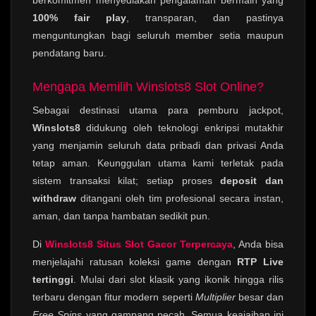
100% fair play
, transparan, dan pastinya
menguntungkan bagi seluruh member setia maupun
pendatang baru.
Mengapa Memilih Winslots8 Slot Online?
Sebagai destinasi utama para pemburu jackpot,
Winslots8
didukung oleh teknologi enkripsi mutakhir
yang menjamin seluruh data pribadi dan privasi Anda
tetap aman. Keunggulan utama kami terletak pada
sistem transaksi kilat; setiap proses
deposit dan
withdraw
ditangani oleh tim profesional secara instan,
aman, dan tanpa hambatan sedikit pun.
Di
Winslots8 Situs Slot Gacor Terpercaya
, Anda bisa
menjelajahi ratusan koleksi game dengan
RTP Live
tertinggi
. Mulai dari slot klasik yang ikonik hingga rilis
terbaru dengan fitur modern seperti
Multiplier
besar dan
Free Spins
yang gampang pecah. Semua keajaiban ini