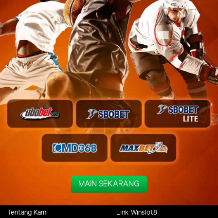
MAIN SEKARANG
Tentang Kami
Link Winslot8